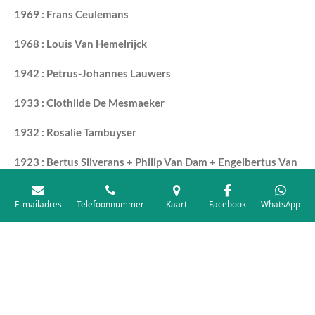
1969 :
Frans Ceulemans
1968 :
Louis Van Hemelrijck
1942 :
Petrus-Johannes Lauwers
1933 :
Clothilde De Mesmaeker
1932 :
Rosalie Tambuyser
1923 :
Bertus Silverans +
Philip Van Dam +
Engelbertus Van
Der Poel
E-mailadres
Telefoonnummer
Kaart
Facebook
WhatsApp
© 2026 voetbedevaart : 14 en 15 mei