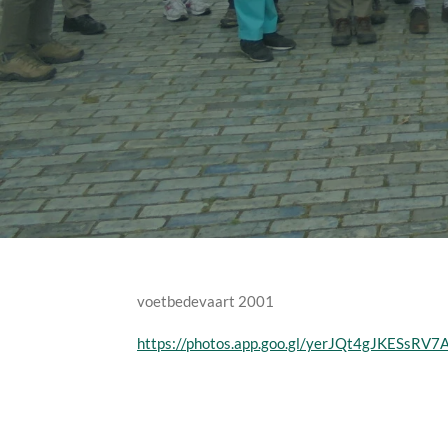
voetbedevaart 2001
https://photos.app.goo.gl/yerJQt4gJKESsRV7