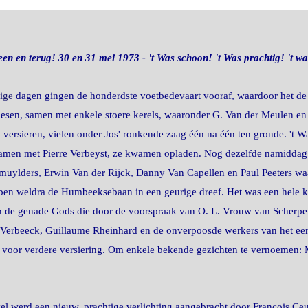
 en terug! 30 en 31 mei 1973 - 't Was schoon! 't Was prachtig! 't w
ige
dagen gingen de honderdste voetbedevaart vooraf, waardoor het de 
oesen, samen met enkele stoere kerels, waaronder G. Van der Meulen en
 versieren, vielen onder Jos' ronkende zaag één na één ten gronde. 't W
samen met Pierre Verbeyst, ze kwamen opladen. Nog dezelfde namiddag
uylders, Erwin Van der Rijck, Danny Van Capellen en Paul Peeters waar
epen weldra de Humbeeksebaan in een geurige dreef. Het was een hele k
n de genade Gods die door de voorspraak van O. L. Vrouw van Scherpe
Verbeeck, Guillaume Rheinhard en de onverpoosde werkers van het eerste
 voor verdere versiering. Om enkele bekende gezichten te vernoemen
 werd een nieuw, prachtige verlichting aangebracht door François Ceu