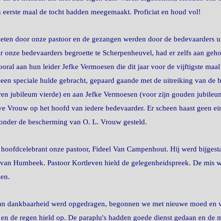
 eerste maal de tocht hadden meegemaakt. Proficiat en houd vol!
ezeten door onze pastoor en de gezangen werden door de bedevaarders ui
 onze bedevaarders begroette te Scherpenheuvel, had er zelfs aan gehou
ral aan hun leider Jefke Vermoesen die dit jaar voor de vijftigste maal 
 een speciale hulde gebracht, gepaard gaande met de uitreiking van de 
ren jubileum vierde) en aan Jefke Vermoesen (voor zijn gouden jubileum
ve Vrouw op het hoofd van iedere bedevaarder. Er scheen haast geen 
onder de bescherming van O. L. Vrouw gesteld.
 hoofdcelebrant onze pastoor, Fideel Van Campenhout. Hij werd bijgest
 van Humbeek. Pastoor Kortleven hield de gelegenheidspreek. De mis w
en.
t van dankbaarheid werd opgedragen, begonnen we met nieuwe moed en 
ht en de regen hield op. De paraplu's hadden goede dienst gedaan en de