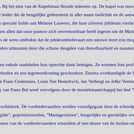
 Bij het zien van de Kapelstraat fleurde iedereen op. De kapel was mooi
leider die de heugelijke gebeurtenis in aller naam toelichtte en de a
n speciale hulde aan Melanie Lauwers, die haar zilveren jubileum vierd
en allen dat onze pastoor zich onvermoeibaar heeft ingezet om de Maria
ens de wens uitdrukte dat de jubileumbedevaart een nieuwe inzet zou 
uden uitmunten door die schone deugden van dienstbaarheid en naastenl
n enkele raadsleden hun oprechte dank betuigen. Ze wensten hun profi
boden en een tegemoetkoming geschonken. Daarna overhandigde de bu
aan Frans Ceulemans, Louis Van Hemelryck, Jan Verbergt en Jefke Vermo
g van Frans Bal werd vervolgens door de muziekmaatschappij het lied 
rochiekerk. De voetbedevaarders werden voorafgegaan door de schoolj
ilde", gepensioneerden, "Mariagezinnen", burgerlijke en geestelijke ov
anten van de voetbedevaarders wisselden af met dezen van de fanfare e