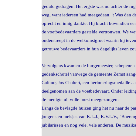
geduld gedragen. Het ergste was nu achter de rug.
weg, want iedereen had meegedaan. 't Was dan de 
oprecht en innig dankte. Hij bracht bovendien ee
de voetbedevaarders gestelde vertrouwen. We wet
onderstreept in de welkomstgroet waarin hij tev
getrouwe bedevaarders in hun dagelijks leven zo
Vervolgens kwamen de burgemeester, schepenen e
gedenkschotel vanwege de gemeente Zemst aange
Cultuur, Jos Chabert, een herinneringsmedaille 
deelgenomen aan de voetbedevaart. Onder leidin
de menigte uit volle borst meegezongen.
Langs de bevlagde huizen ging het nu naar de pa
jongens en meisjes van K.L.J., K.V.L.V., "Boereng
jubilarissen en nog vele, vele anderen. De muzik