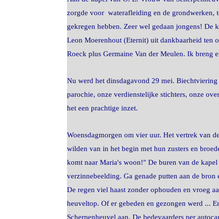
zorgde voor waterafleiding en de grondwerken, t
gekregen hebben. Zeer wel gedaan jongens! De ka
Leon Moerenhout (Eternit) uit dankbaarheid ten
Roeck plus Germaine Van der Meulen. Ik breng er 
Nu werd het dinsdagavond 29 mei. Biechtviering o
parochie, onze verdienstelijke stichters, onze o
het een prachtige inzet.
Woensdagmorgen om vier uur. Het vertrek van de 
wilden van in het begin met hun zusters en broed
komt naar Maria's woon!" De buren van de kapel wa
verzinnebeelding. Ga genade putten aan de bron e
De regen viel haast zonder ophouden en vroeg aa
heuveltop. Of er gebeden en gezongen werd ... E
Scherpenheuvel aan. De bedevaarders per autocar