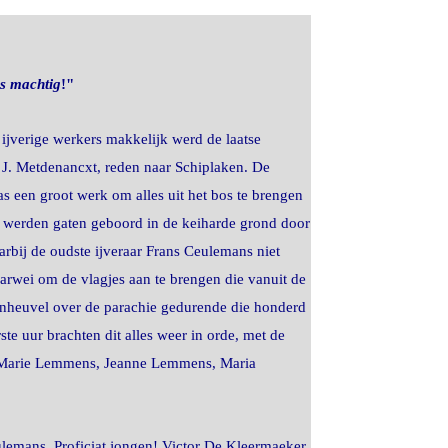
as machtig
!"
ijverige werkers makkelijk werd de laatse
 J. Metdenancxt, reden naar Schiplaken. De
as een groot werk om alles uit het bos te brengen
 werden gaten geboord in de keiharde grond door
bij de oudste ijveraar Frans Ceulemans niet
arwei om de vlagjes aan te brengen die vanuit de
nheuvel over de parachie gedurende die honderd
 uur brachten dit alles weer in orde, met de
: Marie Lemmens, Jeanne Lemmens, Maria
lemans. Proficiat jongen! Victor De Kleermaeker