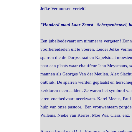
Jefke Vermoesen vertelt!
"Honderd maal Laar-Zemst - Scherpenheuvel, heen
Een jubelbedevaart om nimmer te vergeten!
Zonn
voorbereidselen uit te voeren. Leider Jefke Verm
sparren die de Dorpsstraat en Kapelstraat moesten
naar een plaats waar chauffeur Jean Meysmans, 
mannen als Georges Van der Meulen, Alex Slachtm
ontbrak. De sparren werden geplaatst en herschi
kerktoren neerdaalden. Ze waren het symbool va
jaren voetbedvaart neerkwam. Karel Meeus, Paul 
hulp van onze pastoor. Een vrouwenteam zorgde
Willems, Nieke van Kerres, Moe Wis, Clara, enz.
Aan de kapel van O. L. Vrouw van Scherpenheuvel