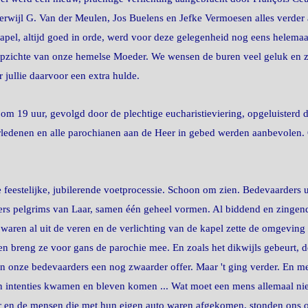
erwijl G. Van der Meulen, Jos Buelens en Jefke Vermoesen alles verder
pel, altijd goed in orde, werd voor deze gelegenheid nog eens helemaa
 opzichte van onze hemelse Moeder. We wensen de buren veel geluk en 
jullie daarvoor een extra hulde.
m 19 uur, gevolgd door de plechtige eucharistieviering, opgeluisterd 
verledenen en alle parochianen aan de Heer in gebed werden aanbevolen.
feestelijke, jubilerende voetprocessie. Schoon om zien. Bedevaarders 
ers pelgrims van Laar, samen één geheel vormen. Al biddend en zingend 
ren al uit de veren en de verlichting van de kapel zette de omgeving i
n breng ze voor gans de parochie mee. En zoals het dikwijls gebeurt, 
n onze bedevaarders een nog zwaarder offer. Maar 't ging verder. En m
n intenties kwamen en bleven komen ... Wat moet een mens allemaal n
 en de mensen die met hun eigen auto waren afgekomen, stonden ons op