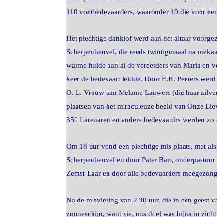
110 voetbedevaarders, waaronder 19 die voor een
Het plechtige danklof werd aan het altaar voorg
Scherpenheuvel, die reeds twintigmaaal na mekaar
warme hulde aan al de vereerders van Maria en voo
keer de bedevaart leidde. Door E.H. Peeters werd
O. L. Vrouw aan Melanie Lauwers (die haar zilve
plaatsen van het miraculeuze beeld van Onze Lie
350 Larenaren en andere bedevaardrs werden zo 
Om 18 uur vond een plechtige mis plaats, met als
Scherpenheuvel en door Pater Bart, onderpastoor
Zemst-Laar en door alle bedevaarders meegezong
Na de misviering van 2.30 uur, die in een gees
zonneschijn, want zie, ons doel was bijna in zic